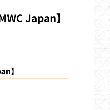
C Japan】
an】