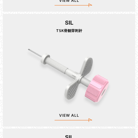
VIEW ALL
SIL
TSK骨髄穿刺針
VIEW ALL
SIL