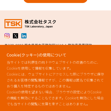
〒328-0002 栃木県栃木市惣社町1510-1 惣社東産業団地
TEL 0282-27-0005（代表） / FAX 0282-25-6511
Cookie(クッキー)の使用について
ISO13485認証取得
当サイトでは利便性の向上やウェブサイトの改善のために、
ISO14001認証取得
Cookieを使用して情報を収集しています。
Cookieとは、ウェブサイトにアクセスした際にブラウザに保存
されるお客様の閲覧情報ですが、この情報は匿名で収集されて
おり個人を特定するものではありません。
Cookieの使用を望まない場合、ブラウザの設定によりCookie
の機能を無効にすることもできます。Cookieを無効にした場合
でも当サイトの閲覧に支障を来すことはありません。